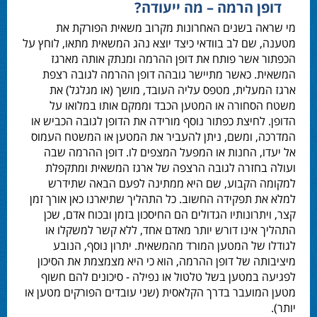
דופן הרמה – מה ייעודה?
מי שראה בשנים האחרונות מקרוב משאית הפורקת את
מטענה, שם לב בוודאי כיצד יוצא נהג המשאית מתאו, לוחץ על
הכפתור אשר פותח את דופן ההרמה ומנתק אותה מארגז
המשאית. כאשר מתיישר גובהה דופן ההרמה לגובה רצפת
ארגז המעלית, מטפס עליה העובד, מושך (או מגלגל) את
משטח הסחורה או המטען הכבד וממקם אותו במלואו על
הדופן. לחיצת כפתור נוסף מורידה את הדופן לגובה הכביש או
המדרכה, ומשם, ניתן להעביר את המטען או המשטח העמוס
אל יעדו, החנות או המפעל המצפים לו. דופן ההרמה שבה
ועולה בחזרה לגובה הרצפה של ארגז המשאית ומתקפלת
למקומה הקבוע, שם היא ממתינה לפעם הבאה שתידרש
למלא את תפקידה החשוב. כל התהליך שתיארנו כאן אורך זמן
קצר, ויתרונותיו הגדולים הם החיסכון בזמן ובכוח אדם, שכן
התהליך אינו דורש יותר מאדם אחד, ללא קשר למשקלו או
לגודלו של המטען המורד מהמשאית. יתרון נוסף, הנובע
מיציבותה של דופן ההרמה, הוא כי היא מצמצמת את הסיכון
לפגיעה במטען בשל טלטול או נפילה - סיכונים להם חשוף
מטען המועבר בדרך הקלאסית (שני עובדים הפורקים מטען או
יותר).