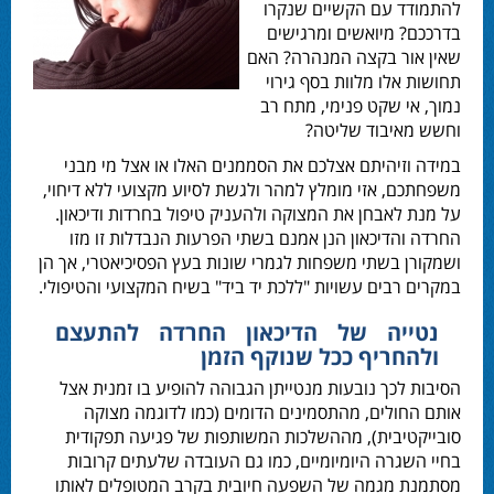
להתמודד עם הקשיים שנקרו
בדרככם? מיואשים ומרגישים
שאין אור בקצה המנהרה? האם
תחושות אלו מלוות בסף גירוי
נמוך, אי שקט פנימי, מתח רב
וחשש מאיבוד שליטה?
במידה וזיהיתם אצלכם את הסממנים האלו או אצל מי מבני
משפחתכם, אזי מומלץ למהר ולגשת לסיוע מקצועי ללא דיחוי,
על מנת לאבחן את המצוקה ולהעניק
טיפול בחרדות ודיכאון
.
החרדה והדיכאון הנן אמנם בשתי הפרעות הנבדלות זו מזו
ושמקורן בשתי משפחות לגמרי שונות בעץ הפסיכיאטרי, אך הן
במקרים רבים עשויות "ללכת יד ביד" בשיח המקצועי והטיפולי.
נטייה של הדיכאון החרדה להתעצם
ולהחריף ככל שנוקף הזמן
הסיבות לכך נובעות מנטייתן הגבוהה להופיע בו זמנית אצל
אותם החולים, מהתסמינים הדומים (כמו לדוגמה מצוקה
סובייקטיבית), מההשלכות המשותפות של פגיעה תפקודית
בחיי השגרה היומיומיים, כמו גם העובדה שלעתים קרובות
מסתמנת מגמה של השפעה חיובית בקרב המטופלים לאותו