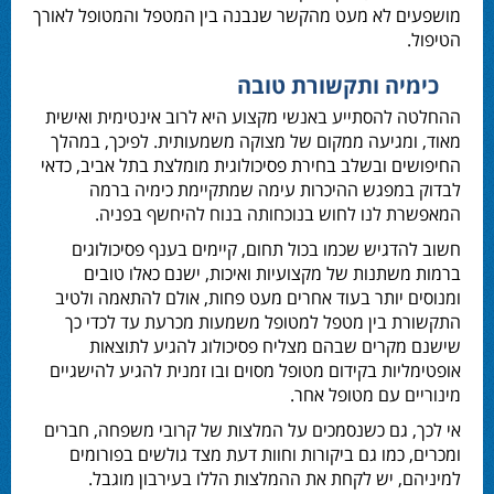
מושפעים לא מעט מהקשר שנבנה בין המטפל והמטופל לאורך
הטיפול.
כימיה ותקשורת טובה
ההחלטה להסתייע באנשי מקצוע היא לרוב אינטימית ואישית
מאוד, ומגיעה ממקום של מצוקה משמעותית. לפיכך, במהלך
החיפושים ובשלב בחירת
פסיכולוגית מומלצת בתל אביב
, כדאי
לבדוק במפגש ההיכרות עימה שמתקיימת כימיה ברמה
המאפשרת לנו לחוש בנוכחותה בנוח להיחשף בפניה.
חשוב להדגיש שכמו בכול תחום, קיימים בענף פסיכולוגים
ברמות משתנות של מקצועיות ואיכות, ישנם כאלו טובים
ומנוסים יותר בעוד אחרים מעט פחות, אולם להתאמה ולטיב
התקשורת בין מטפל למטופל משמעות מכרעת עד לכדי כך
שישנם מקרים שבהם מצליח פסיכולוג להגיע לתוצאות
אופטימליות בקידום מטופל מסוים ובו זמנית להגיע להישגיים
מינוריים עם מטופל אחר.
אי לכך, גם כשנסמכים על המלצות של קרובי משפחה, חברים
ומכרים, כמו גם ביקורות וחוות דעת מצד גולשים בפורומים
למיניהם, יש לקחת את ההמלצות הללו בעירבון מוגבל.