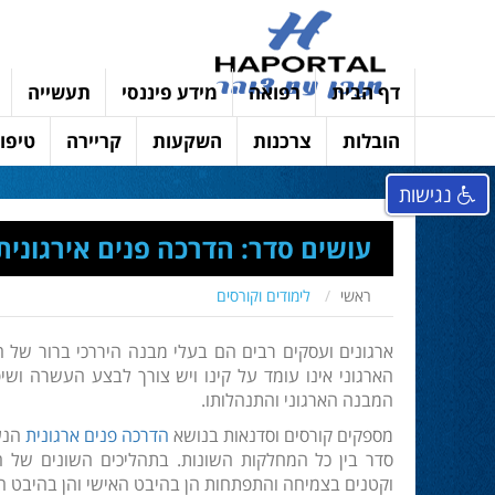
דף הבית
רפואה
מידע פיננסי
תעשייה
הובלות
צרכנות
השקעות
קריירה
טיפוח
נגישות
עושים סדר: הדרכה פנים אירגונית
ראשי
לימודים וקורסים
ארגונים ועסקים רבים הם בעלי מבנה היררכי ברור של 
הארגוני אינו עומד על קינו ויש צורך לבצע העשרה ושי
המבנה הארגוני והתנהלותו.
מספקים קורסים וסדנאות בנושא
הדרכה פנים ארגונית
הנע
סדר בין כל המחלקות השונות. בתהליכים השונים של היי
וקטנים בצמיחה והתפתחות הן בהיבט האישי והן בהיבט הא