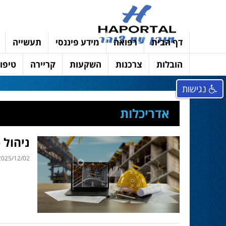
דף הבית
רפואה
מידע פיננסי
תעשייה
הובלות
צרכנות
השקעות
קריירה
טיפוח
נגישות
אדריכלות
ניהול 
025/12/02 | 14:35