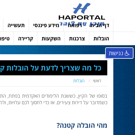
דף הבית
רפואה
מידע פיננסי
תעשייה
הובלות
צרכנות
השקעות
קריירה
טיפוח
נגישות
כל מה שצריך לדעת על הובלות קט
ראשי
הובלות
בסופו של הקיץ, כששנת הלימודים האקדמית בפתח, התח
כשמדובר על דירות צעירים. אז כדי לחסוך לכם עלויות, ול
מהי הובלה קטנה?